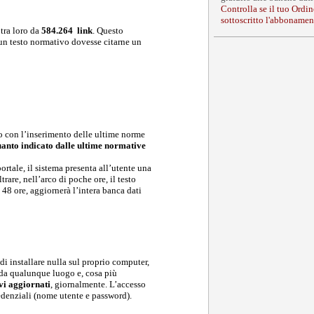
Controlla se il tuo Ordin
sottoscritto l'abbonamen
 tra loro da
584.264
link
. Questo
 un testo normativo dovesse citarne un
o con l’inserimento delle ultime norme
uanto indicato dalle ultime normative
tale, il sistema presenta all’utente una
are, nell’arco di poche ore, il testo
 48 ore, aggiornerà l’intera banca dati
di installare nulla sul proprio computer,
da qualunque luogo e, cosa più
vi aggiornati
, giornalmente. L’accesso
redenziali (nome utente e password).