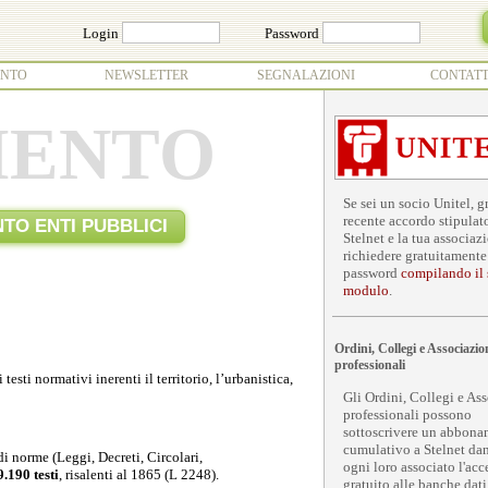
Login
Password
NTO
NEWSLETTER
SEGNALAZIONI
CONTATT
MENTO
Se sei un socio Unitel, g
recente accordo stipulato
O ENTI PUBBLICI
Stelnet e la tua associaz
richiedere gratuitamente
password
compilando il
modulo
.
Ordini, Collegi e Associazio
professionali
esti normativi inerenti il territorio, l’urbanistica,
Gli Ordini, Collegi e As
professionali possono
sottoscrivere un abbon
cumulativo a Stelnet da
i norme (Leggi, Decreti, Circolari,
ogni loro associato l'acc
9.190
testi
, risalenti al 1865 (L 2248).
gratuito alle banche dati