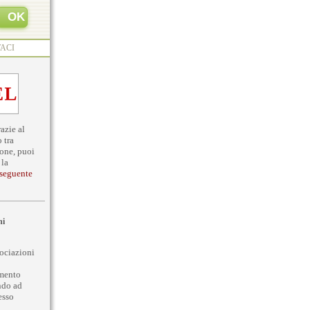
ACI
razie al
 tra
ione, puoi
 la
 seguente
ni
sociazioni
amento
ndo ad
esso
.